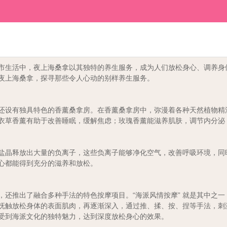
市生活中，夜上海桑拿以其独特的养生服务，成为人们放松身心、调养身
夜上海桑拿，探寻那些令人心动的别样养生服务。
还设有独具特色的香薰桑拿房。在香薰桑拿房中，弥漫着各种天然植物精
衣草香薰有助于改善睡眠，缓解焦虑；玫瑰香薰能滋养肌肤，调节内分泌
盐晶释放出大量的负离子，这些负离子能够净化空气，改善呼吸环境，同
心都能得到充分的滋养和放松。
，还推出了融合多种手法的特色按摩项目。“海派风情按摩” 就是其中之
抚触放松身体的表面肌肉，再逐渐深入，通过推、揉、按、捏等手法，刺
受到海派文化的独特魅力，达到深度放松身心的效果。