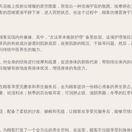
里，天花板上投射出璀璨的星空图案，营造出一种浩瀚宇宙的氛围。按摩师
客的思绪逐渐平静下来，进入冥想状态。在这个过程中，顾客仿佛置身于
顾客实现内外兼修。其中，“古法草本焕肤护理” 备受欢迎。这项护理项
草药的有效成分渗透到肌肤底层，改善肌肤的暗沉、干燥等问题。然后，
到传统中医养生的魅力。
手法，对全身的经络进行按摩和疏通，促进身体的新陈代谢，帮助排出体内
目能够有效地改善身体状况，增强身体的免疫力。
在顾客享受完桑拿和养生服务后，会为顾客提供一份精心准备的养生茶点
暑、祛湿利水；秋季的百合银耳茶，可润肺止咳、滋阴养颜；冬季的红枣
适，配备了柔软的沙发、躺椅和毛毯，让顾客在享受完服务后，能够尽情
，为顾客打造了一个全方位的养生空间。在这里，顾客不仅能享受到身体