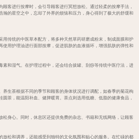
在为顾客进行按摩时，会引导顾客进行冥想放松。通过轻柔的按摩手法，
浩瀚的星空之中，忘却了外界的烦恼和压力，身心得到了极大的舒缓和
目采用传统的中医草本配方，将多种天然草药研磨成粉末，制成面膜和护
再使用护理油进行面部按摩，促进肌肤的血液循环，增强肌肤的弹性和
的毒素和湿气。在护理过程中，还会结合拔罐、刮痧等传统中医疗法，进
。养生茶根据不同的季节和顾客的身体状况进行调配，如春季的菊花枸
桂圆茶，能温阳补血、健脾暖胃。茶点则选用低糖、低脂的健康食品，
放松身心。同时，休息区还提供免费的杂志、书籍和无线网络，让顾客
的放松和调养，还能感受到独特的文化氛围和贴心的服务。在忙碌的都