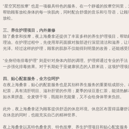
“星空冥想按摩” 也是一项极具特色的服务。在一个静谧的按摩空间
帮助顾客放松身体的每一块肌肉，同时配合舒缓的音乐和引导语，让顾
放松。
三、养生护理项目，内外兼修
除了桑拿和按摩，夜上海桑拿还提供了丰富多样的养生护理项目，帮助
理油。在护理过程中，先使用草药面膜对脸部进行深层清洁和滋养，让
光泽。经过这样的护理，顾客的肌肤不仅能得到明显的改善，还能感受
“全身经络排毒护理” 则是针对身体内部的调理。护理师通过专业的
一步强化排毒效果。对于长期处于亚健康状态的人群来说，这项护理项
四、贴心配套服务，全方位呵护
在夜上海桑拿，贴心的配套服务也是其别样养生服务的重要组成部分。
杞茶，具有清肝明目、滋补肝肾的作用；夏季的绿豆薏仁茶，能清热解
如水果拼盘、全麦饼干等，既能补充能量，又不会给身体带来负担。
此外，夜上海桑拿还为顾客提供舒适的休息环境。休息区布置得温馨舒
在休息的同时，也能充实自己的精神世界。
夜上海桑拿以其特色桑拿房、特色按摩、养生护理项目和贴心配套服务