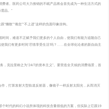
眠消费者。医药公司大力推销的不眠产品将会首先成为一种生活方式的
需品。”
“懒散”“倦怠”“不上进”这样的负面印象挂钩。
睡眠时间，难道不正赋予我们更多的个人自由，使我们有能力追随自己
使我们有更多时间‘尽情享受生活’吗？……在全球化论者的新自由主
务，克拉里称之为“24/7的资本主义”。要营造全天候的消费场景，首
合作，打算发射大型轨道反射器，像镜子一样反射太阳光，从而消灭
那个时代的科幻小说所体现的科技含量很低的方案，但实际上它跟19