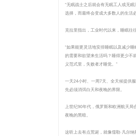
“无眠战士之后就会有无眠工人或无
选择，而最终会变成大多数人的生活必
克拉里指出，工业时代以来，睡眠往往跟
“如果能更灵活地安排睡眠以及减少
的需要和欲望来生活吗？睡得更少不就
义范式里，失败者才睡觉。”
一天24小时、一周7天、全天候提供服
先必须消弭白天和夜晚的界限。
上世纪90年代，俄罗斯和欧洲航天局
夜晚的黑暗。
这听上去有点荒诞，就像儒勒·凡尔纳