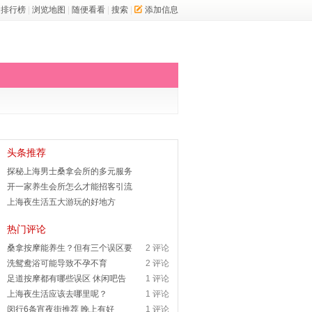
排行榜
|
浏览地图
|
随便看看
|
搜索
|
添加信息
头条推荐
探秘上海男士桑拿会所的多元服务
开一家养生会所怎么才能招客引流
上海夜生活五大游玩的好地方
热门评论
桑拿按摩能养生？但有三个误区要
2 评论
洗鸳鸯浴可能导致不孕不育
2 评论
足道按摩都有哪些误区 休闲吧告
1 评论
上海夜生活应该去哪里呢？
1 评论
闵行6条宵夜街推荐 晚上有好
1 评论