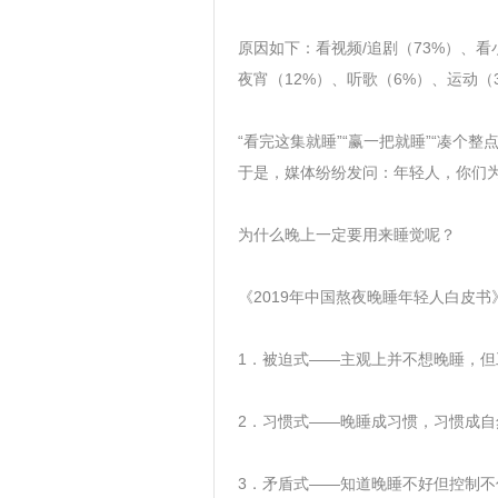
原因如下：看视频/追剧（73%）、看
夜宵（12%）、听歌（6%）、运动（
“看完这集就睡”“赢一把就睡”“凑个
于是，媒体纷纷发问：年轻人，你们
为什么晚上一定要用来睡觉呢？
《2019年中国熬夜晚睡年轻人白皮
1．被迫式——主观上并不想晚睡，但工
2．习惯式——晚睡成习惯，习惯成自然
3．矛盾式——知道晚睡不好但控制不住