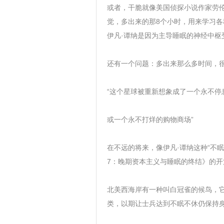
或者，干脆就像美国侦探小说作家劳伦
觉，多出来的那8个小时，用来学习
伊凡·谭纳是因为主导睡眠的神经中枢
还有一个问题：多出来那么多时间，
“这个星球被重新想象成了一个永不停
或一个永不打烊的购物商场”
在不远的将来，像伊凡·谭纳这种“不眠
7：晚期资本主义与睡眠的终结》的
北美西海岸有一种叫白冠雀的候鸟，
类，以期让士兵达到不眠不休仍保持