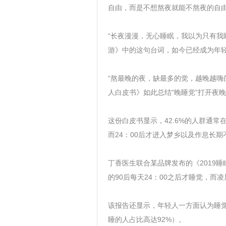
自由，而是不想熬夜就能不熬夜的自
“长夜漫漫，无心睡眠，我以为只有我
游》中的这句台词，如今已经成为年
“熬最晚的夜，缺最多的觉，越晚越嗨
人白皮书》如此总结“晚睡党”打开夜
这份白皮书显示，42.6%的人群通常在2
而24：00后才进入梦乡以及作息长期
丁香医生联合某品牌发布的《2019睡
的90后每天24：00之后才睡觉，而凌
该报告还显示，年轻人一方面认为睡觉
睡的人占比高达92%）。