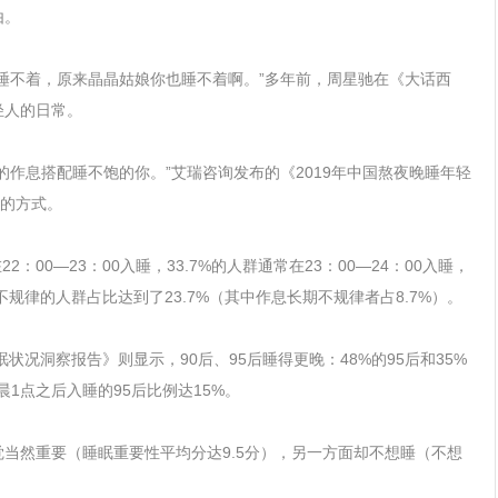
由。
睡不着，原来晶晶姑娘你也睡不着啊。”多年前，周星驰在《大话西
轻人的日常。
的作息搭配睡不饱的你。”艾瑞咨询发布的《2019年中国熬夜晚睡年轻
晚的方式。
2：00—23：00入睡，33.7%的人群通常在23：00—24：00入睡，
不规律的人群占比达到了23.7%（其中作息长期不规律者占8.7%）。
眠状况洞察报告》则显示，90后、95后睡得更晚：48%的95后和35%
晨1点之后入睡的95后比例达15%。
当然重要（睡眠重要性平均分达9.5分），另一方面却不想睡（不想