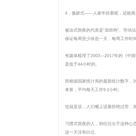
4．傲娇式——人家年轻着呢，还能再熬
被迫式熬夜的代表是“加班狗”。劳动
保证每周至少休息一天，每周工作时间
有媒体梳理了2003—2017年的
是低于44小时的。
而根据国家统计局的最新统计数字，2
来算，平均每天工作9.2小时。
也就是说，人们嘴上说着拒绝过劳，
习惯式熬夜的人，则往往出于这种心
这一天没有白过。