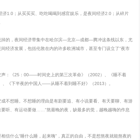
经济1.0；从买买买、吃吃喝喝到感官娱乐，是夜间经济2.0；从碎片
。
花掉的，夜间经济带集中在哈尔滨—北京—成都—腾冲这条线以东，尤
夜间经济发展，包括伦敦在内的许多欧洲城市，甚至专门设立了“夜市
声：《25：00——时间史上的第三次革命》（2002）、《睡不着
）、《下半夜的中国人——从睡不着到睡不好》（2013）。
变成不想睡。不想睡的理由是有剧要追、有小说要看、有天要聊、有游
歌要听、有运动要做……“熬最晚的夜，缺最多的觉，越晚越嗨的作息
相信什么“睡什么睡，起来嗨”，真正的自由，不是想熬夜就能熬夜的