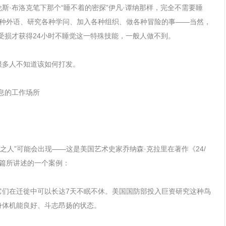
斯·布洛克笔下那个“睡不着的密探”伊凡·谭纳那样，完全不需要睡
各种外语、研究各种学问、加入各种组织、做各种冒险的事——当然，
受损才获得24小时不睡觉这一特殊技能，一般人做不到。
很多人不知道该如何打发。
息的工作场所
之人”可能会出现——这是美国艺术史家乔纳森·克拉里在著作《24/
开篇所讲述的一个案例：
它们在迁徙中可以长达7天不眠不休。美国国防部投入巨资研究这种鸟
身体机能良好、斗志昂扬的状态。