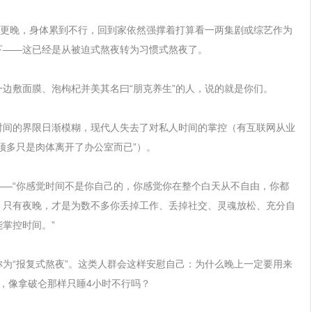
至更晚，身体累到不行，回到家依然强撑着打算看一两集剧或综艺作为
下——这已经是从被迫式熬夜转为习惯式熬夜了。
边敷面膜、泡枸杞并美其名曰“朋克养生”的人，说的就是你们。
时间的界限日渐模糊，现代人失去了对私人时间的掌控（有互联网从业
顶多只是肉体离开了办公室而已”）。
——“你感觉时间不是你自己的，你感觉你在整个白天从不自由，你都
。只有夜晚，才是为数不多你丢掉工作、丢掉社交、灵魂放松、充分自
掌控时间。”
为“报复式熬夜”。这类人群会这样安慰自己：为什么晚上一定要用来
，像拿破仑那样只睡4小时不行吗？