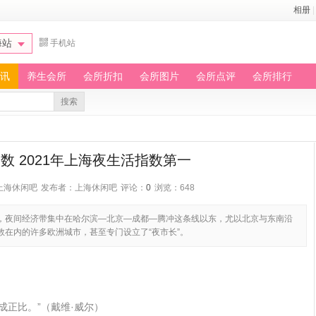
相册
|
海站
手机站
讯
养生会所
会所折扣
会所图片
会所点评
会所排行
搜索
数 2021年上海夜生活指数第一
上海休闲吧
发布者：上海休闲吧
评论：
0
浏览：648
，夜间经济带集中在哈尔滨—北京—成都—腾冲这条线以东，尤以北京与东南沿
在内的许多欧洲城市，甚至专门设立了“夜市长”。
成正比。”（戴维·威尔）