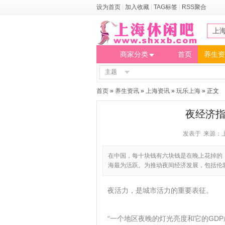
设为首页
|
加入收藏
|
TAG标签
|
RSS聚合
上
商家分类
首页
养生资
主题
首页
»
养生资讯
»
上海资讯
»
玩乐上海
» 正文
夜经济指
发表于
来源：
在中国，每十块钱有六块钱是在晚上花掉的
海最为活跃。为推动夜间经济发展，包括伦敦
夜活力，是城市活力的重要表征。
“一个地区夜晚的灯光亮度和它的GDP