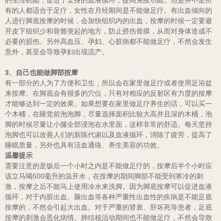
的生理机能，促进了全身的血液循环，提高免疫功能。但是并不是所
有的人都适合于足疗，女性在月经期间是不能做足疗。有出血倾向的
人进行脚底按摩的时候，会加快组织内的出血，按摩的时候一定要避
开皮下组织少和骨骼突起的地方，防止挤伤骨膜，从而对身体造成不
必要的损伤。另外高血压、孕妇、心脏病都不能做足疗，不然会发生
意外，甚至会导致孕妇出现流产。
3、自己也能做脚部按摩
有一部分的人为了方便和卫生，所以会在家里做足疗或者使用足浴盆
来按摩。在脚底会有很多的穴位，只有对相应的反射区有力度的按摩
才能够达到一定的效果。如果想要在家里做足疗养生的话，可以买一
个木桶，在睡觉前泡泡脚，尽量选择面积比较大高并且深的木桶，泡
脚的时候尽量让小腿全部浸泡在水里面，这样非常的舒适。每天坚持
泡脚也可以改善人们的新陈代谢以及血液循环，消除了疲劳，提高了
睡眠质量，另外也具有活血通络、养生美容的功效。
温馨提示
需要注意的是饭后一个小时之内是不能做足疗的，按摩后半个小时应
该立马喝500毫升的温开水，在按摩的期间脚部不能受到寒冷的刺
激，按摩之后不能马上使用冷水来洗脚。因为脚底按摩可以促进血液
循环，对于内脏出血、脑出血等各种严重性出血性的疾病是不能足底
按摩的，不然会引起大出血。对于严重的肾衰、肝坏死等患者，足底
按摩的刺激会恶化病情。肺结核活动期间也不能做足疗，不然会导致