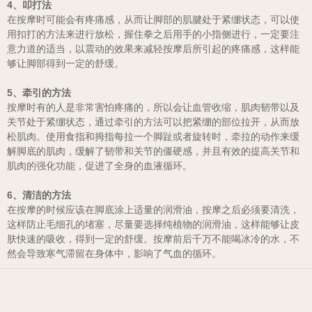
4、叩打法
在按摩时可能会有疼痛感，从而让脚部的肌腱处于紧绷状态，可以使
用扣打的方法来进行放松，握住拳之后用手的小指侧进行，一定要注
意力道的适当，以震动的效果来减轻按摩后所引起的疼痛感，这样能
够让脚部得到一定的舒缓。
5、牵引的方法
按摩时有的人是非常害怕疼痛的，所以会让血管收缩，肌肉韧带以及
关节处于紧绷状态，通过牵引的方法可以把紧绷的部位拉开，从而放
松肌肉。使用食指和拇指每拉一个脚趾或者旋转时，牵拉的动作来缓
解脚底的肌肉，缓解了韧带和关节的僵硬感，并且有效的提高关节和
肌肉的强化功能，促进了全身的血液循环。
6、清洁的方法
在按摩的时候应该在脚底涂上适量的润滑油，按摩之后必须要清洗，
这样防止毛细孔的堵塞，尽量要选择纯植物的润滑油，这样能够让皮
肤快速的吸收，得到一定的舒缓。按摩前后千万不能喝冰冷的水，不
然会导致寒气滞留在身体中，影响了气血的循环。