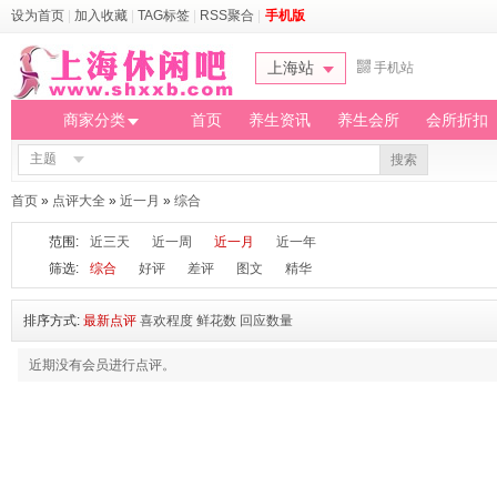
设为首页
|
加入收藏
|
TAG标签
|
RSS聚合
|
手机版
上海站
手机站
商家分类
首页
养生资讯
养生会所
会所折扣
主题
搜索
首页
»
点评大全
»
近一月
»
综合
范围:
近三天
近一周
近一月
近一年
筛选:
综合
好评
差评
图文
精华
排序方式:
最新点评
喜欢程度
鲜花数
回应数量
近期没有会员进行点评。